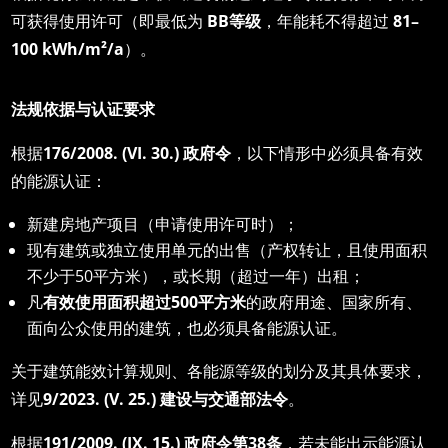
可获得使用许可（即最低为
BB
等
级
，年能耗不得超过
81–
100 kWh/m²/a
）。
法
规依据与认证要求
根据
176/2008. (VI. 30.)
政府令
，以下情形中必须具备有效
的能源认证：
新建房地产项目（申请使用许可时）；
现有建筑或独立使用单元的出售（产权转让，且使用面积
不少于50平方米），或长期（超过一年）出租；
凡
有效使用面
积超过500
平方米
的政府用途、国家所有、
面向公众使用的建筑，也必须具备能源认证。
关于建筑能效计算规则、各能源等级的划分及其具体要求，
详见
9/2023. (V. 25.)
建
设与交通部法令
。
根据
191/2009. (IX. 15.)
政府令第38
条
，若未能出示能源认